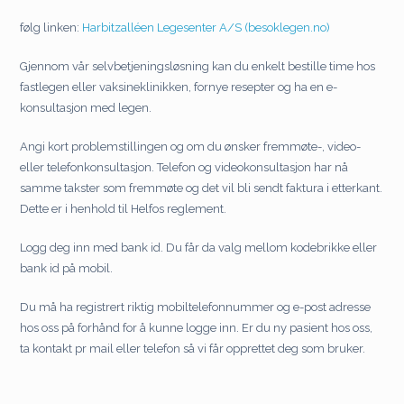
følg linken:
Harbitzalléen Legesenter A/S (besoklegen.no)
Gjennom vår selvbetjeningsløsning kan du enkelt bestille time hos
fastlegen eller vaksineklinikken, fornye resepter og ha en e-
konsultasjon med legen.
Angi kort problemstillingen og om du ønsker fremmøte-, video-
eller telefonkonsultasjon. Telefon og videokonsultasjon har nå
samme takster som fremmøte og det vil bli sendt faktura i etterkant.
Dette er i henhold til Helfos reglement.
Logg deg inn med bank id. Du får da valg mellom kodebrikke eller
bank id på mobil.
Du må ha registrert riktig mobiltelefonnummer og e-post adresse
hos oss på forhånd for å kunne logge inn. Er du ny pasient hos oss,
ta kontakt pr mail eller telefon så vi får opprettet deg som bruker.